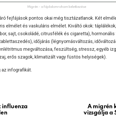
Migrén - a fájdalomroham keletkezése
áró fejfájások pontos okai még tisztázatlanok. Két elméle
is elmélet és vaskuláris elmélet. Kiváltó okok: táplálékok,
bor, sajt, csokoládé, citrusfélék és cigaretta), hormonáli
 tablettaszedés), időjárás (légnyomásváltozás, időváltozás
enlétritmus megváltozása, feszültség, stressz, egyéb iz
 zaj, erős szagok, klimatizált vagy füstös helyiségek).
az infografikát.
 influenza
A migrén 
len
vizsgálja 