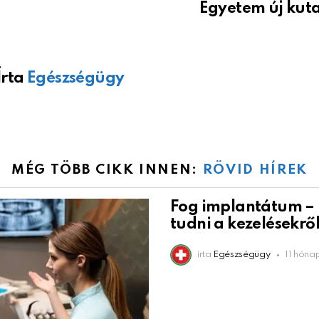
Egyetem új kut
Írta
Egészségügy
MÉG TÖBB CIKK INNEN:
RÖVID HÍREK
Fog implantátum –
tudni a kezelésekrő
írta
Egészségügy
11 hóna