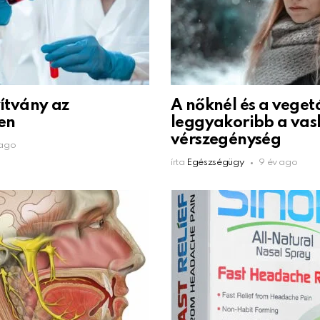
yítvány az
A nőknél és a veget
en
leggyakoribb a vas
vérszegénység
 ago
írta
Egészségügy
9 év ago