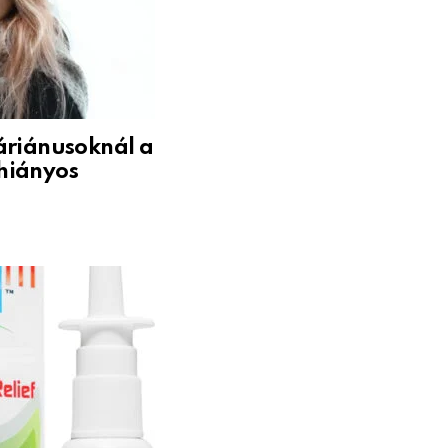
áriánusoknál a
hiányos