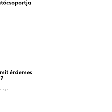
atócsoportja
 mit érdemes
l?
p ago