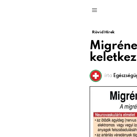
Menu
Rövid Hírek
Migréne
keletkez
írta
Egészségü