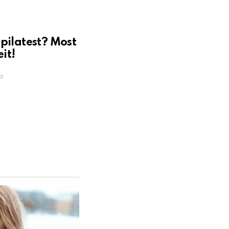
pilatest? Most
it!
o