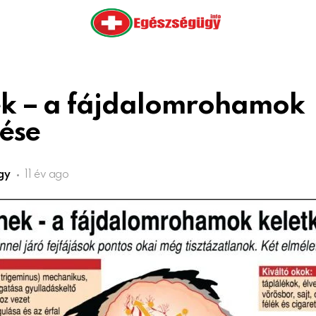
k – a fájdalomrohamok
ése
gy
11 év ago