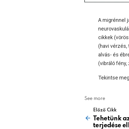
A migrénnel j
neurovaskulár
cikkek (vörös
(havi vérzés,
alvás- és ébr
(vibráló fény,
Tekintse meg 
See more
Előző Cikk
Tehetünk az
terjedése el