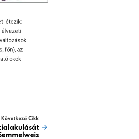
t létezik:
 élvezeti
s változások
, főn), az
gató okok
Következő Cikk
kialakulását
a Semmelweis