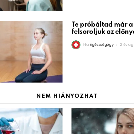
Te próbáltad már a 
felsoroljuk az előnye
írta
Egészségügy
2 év ag
NEM HIÁNYOZHAT