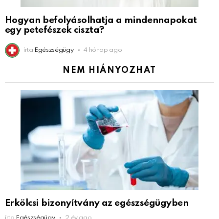
Hogyan befolyásolhatja a mindennapokat
egy petefészek ciszta?
írta
Egészségügy
4 hónap ago
NEM HIÁNYOZHAT
Erkölcsi bizonyítvány az egészségügyben
írta
Egészségügy
2 év ago