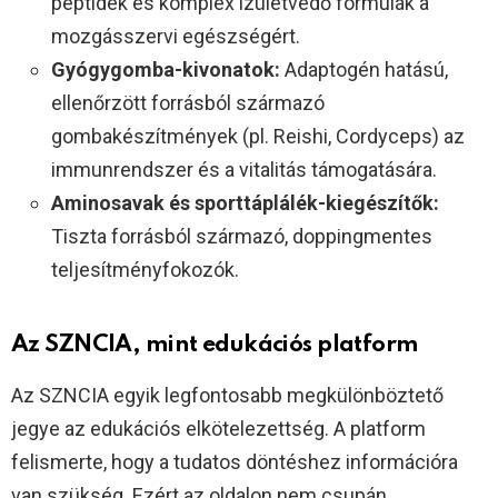
peptidek és komplex ízületvédő formulák a
mozgásszervi egészségért.
Gyógygomba-kivonatok:
Adaptogén hatású,
ellenőrzött forrásból származó
gombakészítmények (pl. Reishi, Cordyceps) az
immunrendszer és a vitalitás támogatására.
Aminosavak és sporttáplálék-kiegészítők:
Tiszta forrásból származó, doppingmentes
teljesítményfokozók.
Az SZNCIA, mint edukációs platform
Az SZNCIA egyik legfontosabb megkülönböztető
jegye az edukációs elkötelezettség. A platform
felismerte, hogy a tudatos döntéshez információra
van szükség. Ezért az oldalon nem csupán