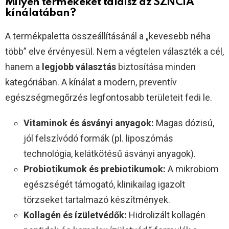
Milyen termékeket találsz az SZNCIA
kínálatában?
A termékpaletta összeállításánál a „kevesebb néha
több” elve érvényesül. Nem a végtelen választék a cél,
hanem a
legjobb választás
biztosítása minden
kategóriában. A kínálat a modern, preventív
egészségmegőrzés legfontosabb területeit fedi le.
Vitaminok és ásványi anyagok:
Magas dózisú,
jól felszívódó formák (pl. liposzómás
technológia, kelátkötésű ásványi anyagok).
Probiotikumok és prebiotikumok:
A mikrobiom
egészségét támogató, klinikailag igazolt
törzseket tartalmazó készítmények.
Kollagén és ízületvédők:
Hidrolizált kollagén