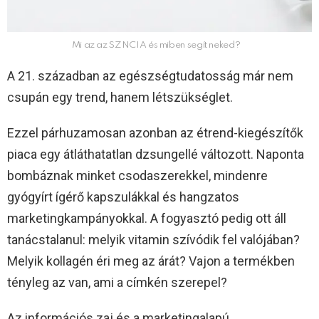
Mi az az SZNCIA és miben segít neked?
A 21. században az egészségtudatosság már nem
csupán egy trend, hanem létszükséglet.
Ezzel párhuzamosan azonban az étrend-kiegészítők
piaca egy átláthatatlan dzsungellé változott. Naponta
bombáznak minket csodaszerekkel, mindenre
gyógyírt ígérő kapszulákkal és hangzatos
marketingkampányokkal. A fogyasztó pedig ott áll
tanácstalanul: melyik vitamin szívódik fel valójában?
Melyik kollagén éri meg az árát? Vajon a termékben
tényleg az van, ami a címkén szerepel?
Az információs zaj és a marketingalapú