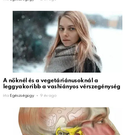
A nőknél és a vegetáriánusoknál a
leggyakoribb a vashiányos vérszegénység
írta
Egészségügy
9 év ago