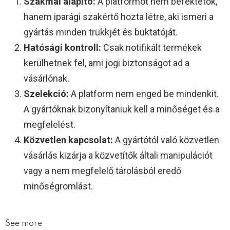
Szakmai alapító:
A platformot nem befektetők,
hanem iparági szakértő hozta létre, aki ismeri a
gyártás minden trükkjét és buktatóját.
Hatósági kontroll:
Csak notifikált termékek
kerülhetnek fel, ami jogi biztonságot ad a
vásárlónak.
Szelekció:
A platform nem enged be mindenkit.
A gyártóknak bizonyítaniuk kell a minőséget és a
megfelelést.
Közvetlen kapcsolat:
A gyártótól való közvetlen
vásárlás kizárja a közvetítők általi manipulációt
vagy a nem megfelelő tárolásból eredő
minőségromlást.
See more