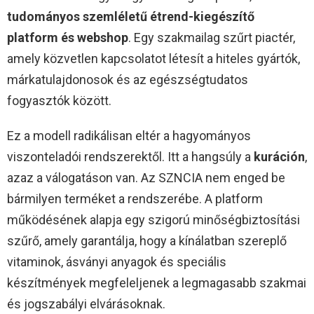
tudományos szemléletű étrend-kiegészítő
platform és webshop
. Egy szakmailag szűrt piactér,
amely közvetlen kapcsolatot létesít a hiteles gyártók,
márkatulajdonosok és az egészségtudatos
fogyasztók között.
Ez a modell radikálisan eltér a hagyományos
viszonteladói rendszerektől. Itt a hangsúly a
kuráción
,
azaz a válogatáson van. Az SZNCIA nem enged be
bármilyen terméket a rendszerébe. A platform
működésének alapja egy szigorú minőségbiztosítási
szűrő, amely garantálja, hogy a kínálatban szereplő
vitaminok, ásványi anyagok és speciális
készítmények megfeleljenek a legmagasabb szakmai
és jogszabályi elvárásoknak.