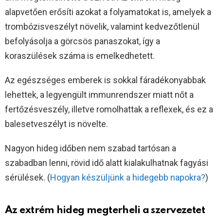
alapvetően erősíti azokat a folyamatokat is, amelyek a
trombózisveszélyt növelik, valamint kedvezőtlenül
befolyásolja a görcsös panaszokat, így a
koraszülések száma is emelkedhetett.
Az egészséges emberek is sokkal fáradékonyabbak
lehettek, a legyengült immunrendszer miatt nőt a
fertőzésveszély, illetve romolhattak a reflexek, és ez a
balesetveszélyt is növelte.
Nagyon hideg időben nem szabad tartósan a
szabadban lenni, rövid idő alatt kialakulhatnak fagyási
sérülések. (
Hogyan készüljünk a hidegebb napokra?
)
Az extrém hideg megterheli a szervezetet