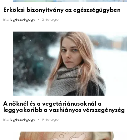
Erkölcsi bizonyítvány az egészségügyben
írta
Egészségügy
2 év ago
A nőknél és a vegetáriánusoknál a
leggyakoribb a vashiányos vérszegénység
írta
Egészségügy
9 év ago