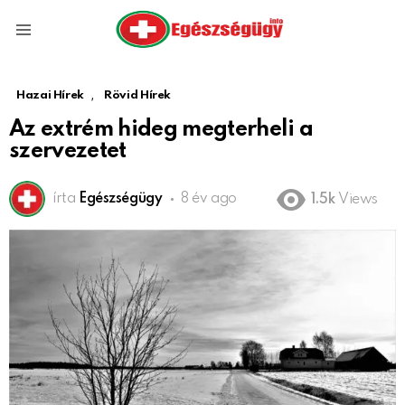
Menu
,
Hazai Hírek
Rövid Hírek
Az extrém hideg megterheli a
szervezetet
írta
Egészségügy
8 év ago
1.5k
Views