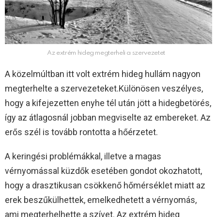
Az extrém hideg megterheli a szervezetet
A közelmúltban itt volt extrém hideg hullám nagyon
megterhelte a szervezeteket.Különösen veszélyes,
hogy a kifejezetten enyhe tél után jött a hidegbetörés,
így az átlagosnál jobban megviselte az embereket. Az
erős szél is tovább rontotta a hőérzetet.
A keringési problémákkal, illetve a magas
vérnyomással küzdők esetében gondot okozhatott,
hogy a drasztikusan csökkenő hőmérséklet miatt az
erek beszűkülhettek, emelkedhetett a vérnyomás,
ami megterhelhette a szívet. Az extrém hideg