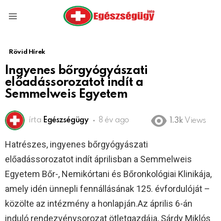
Menu
Rövid Hírek
Ingyenes bőrgyógyászati
előadássorozatot indít a
Semmelweis Egyetem
írta
Egészségügy
8 év ago
1.3k
Views
Hatrészes, ingyenes bőrgyógyászati
előadássorozatot indít áprilisban a Semmelweis
Egyetem Bőr-, Nemikórtani és Bőronkológiai Klinikája,
amely idén ünnepli fennállásának 125. évfordulóját –
közölte az intézmény a honlapján.Az április 6-án
induló rendezvénysorozat ötletgazdája, Sárdy Miklós