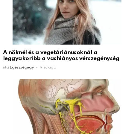
A nőknél és a vegetáriánusoknál a
leggyakoribb a vashiányos vérszegénység
írta
Egészségügy
9 év ago