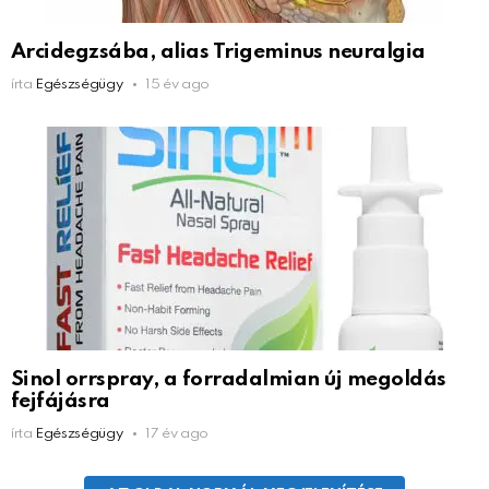
Arcidegzsába, alias Trigeminus neuralgia
írta
Egészségügy
15 év ago
Sinol orrspray, a forradalmian új megoldás
fejfájásra
írta
Egészségügy
17 év ago